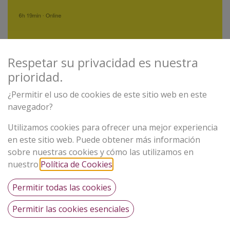
Respetar su privacidad es nuestra
prioridad.
¿Permitir el uso de cookies de este sitio web en este
navegador?
Emprender desde la economía social
Utilizamos cookies para ofrecer una mejor experiencia
Construye un proyecto con propósito, sostenibilidad e impacto
en este sitio web. Puede obtener más información
real Emprender en la economía social es un curso introductorio
sobre nuestras cookies y cómo las utilizamos en
que te guía en la creación de proyectos basados en la
colaboración, la sostenibilidad y el impacto social. Aprenderás a
nuestro
Política de Cookies
.
0,00
€
desarrollar iniciativas que no solo sean viables
económicamente, sino que también contribuyan a mejorar el
entorno, fortalecer comunidades y generar valor colectivo.
Permitir todas las cookies
Permitir las cookies esenciales