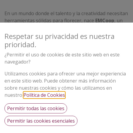
En un mundo donde el talento y la creatividad necesitan
herramientas sólidas para florecer, nace
EMCoop
, un
programa innovador diseñado para impulsar el
emprendimiento juvenil en el sector musical y creativo.
Respetar su privacidad es nuestra
prioridad.
Creemos en el poder transformador de la música, la
cultura y el cooperativismo como motores de cambio
¿Permitir el uso de cookies de este sitio web en este
social. Por eso, hemos desarrollado un entorno integral
navegador?
que combina
formación especializada
,
Utilizamos cookies para ofrecer una mejor experiencia
acompañamiento personalizado
y la creación de
en este sitio web. Puede obtener más información
redes de colaboración para que los jóvenes
sobre nuestras cookies y cómo las utilizamos en
emprendedores puedan convertir sus ideas en
nuestro
Política de Cookies
.
proyectos sostenibles y exitosos.
Permitir todas las cookies
Permitir las cookies esenciales