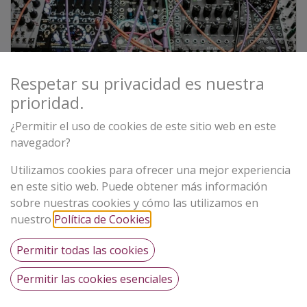
Diversificando la profesión musical a
Respetar su privacidad es nuestra
través de la tecnología
prioridad.
Online
¿Permitir el uso de cookies de este sitio web en este
navegador?
9 horas 8 minutos
22
pasos
Utilizamos cookies para ofrecer una mejor experiencia
en este sitio web. Puede obtener más información
sobre nuestras cookies y cómo las utilizamos en
nuestro
Política de Cookies
.
Permitir todas las cookies
Trabajar con clientes: negociación,
Permitir las cookies esenciales
acuerdos y cierre de proyectos